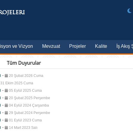
rojeleri
isyon ve Vizyon
Mevzuat
Projeler
Kalite
İş Akış
Tüm Duyurular
ı
-
20 Şubat 2026 Cuma
31 Ekim 2025 Cuma
ı
-
05 Eylül 2025 Cuma
ı
-
20 Şubat 2025 Perşembe
ı
-
04 Eylül 2024 Çarşamba
ı
-
29 Şubat 2024 Perşembe
ı
-
01 Eylül 2023 Cuma
ı
-
14 Mart 2023 Salı