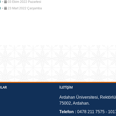
ı
-
03 Ekim 2022 Pazartesi
ı
-
23 Mart 2022 Çarşamba
ILAR
İLETIŞIM
Ardahan Üniversitesi, Rektörlü
75002, Ardahan.
Telefon :
0478 211 7575 - 101