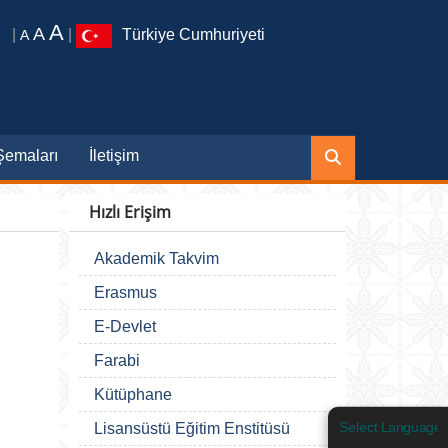
A
A
|
|
Türkiye Cumhuriyeti
A
 Şemaları
İletişim
Hızlı Erişim
Akademik Takvim
Erasmus
E-Devlet
Farabi
Kütüphane
Lisansüstü Eğitim Enstitüsü
Select Language